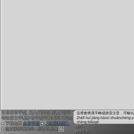
字型下載
排版格式匯出
國語課本生詞
中文檢定分級
兩岸發音差異
匯出表格
注音拼音字型, 輸入瞬間自動選多音字
這裡會將漢字轉成拼音注音，可輸出成
帶注音文字配多音字型可複製到 Office
Zhèlǐ huì jiāng hànzì zhuǎnchéng p
chéng biǎogé
● 下載免費
多音字型
●
【使用教學】
格式
● 也支援存圖輸出: 點選右上角
轉換工具