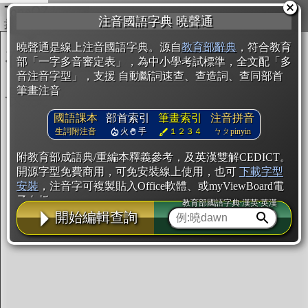
複製
注音國語字典 曉聲通
開始編輯
曉聲通是線上注音國語字典。源自
教育部辭典
，符合教育
部「一字多音審定表」，為中小學考試標準，全文配「多
音注音字型」，支援 自動斷詞速查、查造詞、查同部首
筆畫注音
國語課本
部首索引
筆畫索引
注音拼音
生詞附注音
火
手
１２３４
ㄅㄆpinyin
附教育部成語典/重編本釋義參考，及英漢雙解CEDICT。
開源字型免費商用，可免安裝線上使用，也可
下載字型
安裝
，注音字可複製貼入Office軟體、或myViewBoard電
子白板。
教育部國語字典·漢英·英漢
開始編輯查詢
辭典使用方法
注音IVS字型編輯器