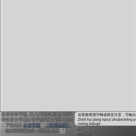
字型下載
排版格式匯出
國語課本生詞
中文檢定分級
兩岸發音差異
匯出表格
注音拼音字型, 輸入瞬間自動選多音字
這裡會將漢字轉成拼音注音，可輸出成
帶注音文字配多音字型可複製到 Office
Zhèlǐ huì jiāng hànzì zhuǎnchéng p
chéng biǎogé
● 下載免費
多音字型
●
【使用教學】
格式
● 也支援存圖輸出: 點選右上角
轉換工具