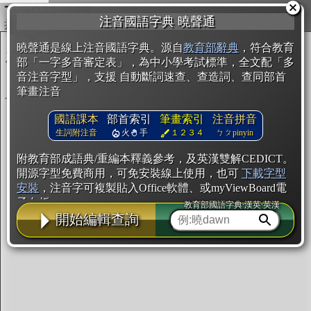
複製
注音國語字典 曉聲通
開始編輯
曉聲通是線上注音國語字典。源自
教育部辭典
，符合教育
部「一字多音審定表」，為中小學考試標準，全文配「多
音注音字型」，支援 自動斷詞速查、查造詞、查同部首
筆畫注音
國語課本
部首索引
筆畫索引
注音拼音
生詞附注音
火
手
１２３４
ㄅㄆpinyin
附教育部成語典/重編本釋義參考，及英漢雙解CEDICT。
開源字型免費商用，可免安裝線上使用，也可
下載字型
安裝
，注音字可複製貼入Office軟體、或myViewBoard電
子白板。
教育部國語字典·漢英·英漢
開始編輯查詢
辭典使用方法
注音IVS字型編輯器