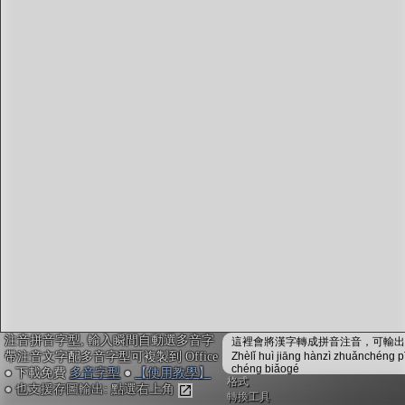
字型下載
排版格式匯出
國語課本生詞
中文檢定分級
兩岸發音差異
匯出表格
注音拼音字型, 輸入瞬間自動選多音字
這裡會將漢字轉成拼音注音，可輸出成
帶注音文字配多音字型可複製到 Office
Zhèlǐ huì jiāng hànzì zhuǎnchéng p
chéng biǎogé
● 下載免費
多音字型
●
【使用教學】
格式
● 也支援存圖輸出: 點選右上角
轉換工具