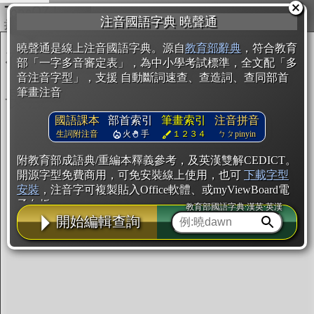
複製
注音國語字典 曉聲通
開始編輯
曉聲通是線上注音國語字典。源自
教育部辭典
，符合教育
部「一字多音審定表」，為中小學考試標準，全文配「多
音注音字型」，支援 自動斷詞速查、查造詞、查同部首
筆畫注音
國語課本
部首索引
筆畫索引
注音拼音
生詞附注音
火
手
１２３４
ㄅㄆpinyin
附教育部成語典/重編本釋義參考，及英漢雙解CEDICT。
開源字型免費商用，可免安裝線上使用，也可
下載字型
安裝
，注音字可複製貼入Office軟體、或myViewBoard電
子白板。
教育部國語字典·漢英·英漢
開始編輯查詢
辭典使用方法
注音IVS字型編輯器