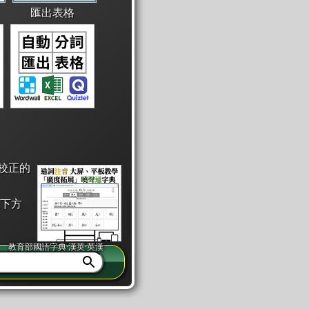
匯出表格
校正的
下方
教育部國語字典·漢英·英漢
同注音」或「同筆畫」。
查詢」此字詞的解釋，不