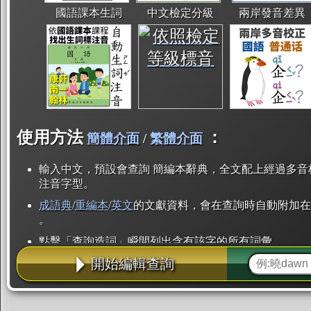
國語課本生詞
中文檢定分級
兩岸發音差異
使用方法
：
簡體介面
/
繁體介面
輸入中文，預設會查詢 簡編本辭典，全文配上經過多音
注音字型。
成語典
/
重編本
/
英文
的文獻資料，會在查詢時自動附加在
。
點擊「查詢造詞」瞬間列出含有該字的所有詞彙。
開始編輯查詢
點「部首」瞬間列出所有「同部首字」。也支援查詢「
辭典解釋的全文都經過自動斷詞，點擊便可瞬間「連續
用手動重複輸入。