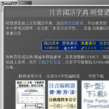
複製
注音國語字典 曉聲
曉聲通是線上注音國語字典。源自
教育部辭典
，符合教育部
中小學考試標準，全文配「多音注音字型」，支援 自動斷詞
筆畫注音
國語課本
部首索引
筆畫索引
注音
生詞附注音
火
手
１２３４
ㄅㄆpin
附教育部成語典/重編本釋義參考，及英漢雙解CEDICT。
裝線上使用，也可
下載字型安裝
，注音字可複製貼入Office軟
白板。
辭典使用方法
注音IVS字型編輯器
字型下載