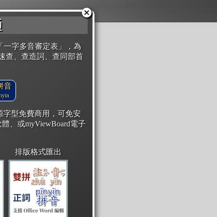
通
「一字多音審定表」，為
速查、查造詞、查同部首
拼音
yin
開源字型免費商用，可免安
體、或myViewBoard電子
排版格式匯出