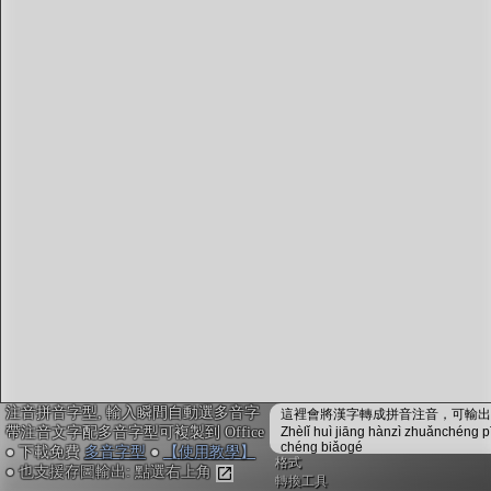
字型下載
排版格式匯出
國語課本生詞
中文檢定分級
兩岸發音差異
匯出表格
注音拼音字型, 輸入瞬間自動選多音字
這裡會將漢字轉成拼音注音，可輸出成
帶注音文字配多音字型可複製到 Office
Zhèlǐ huì jiāng hànzì zhuǎnchéng p
chéng biǎogé
● 下載免費
多音字型
●
【使用教學】
格式
● 也支援存圖輸出: 點選右上角
轉換工具