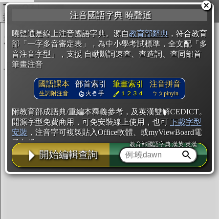
複製
注音國語字典 曉聲通
開始編輯
曉聲通是線上注音國語字典。源自
教育部辭典
，符合教育
部「一字多音審定表」，為中小學考試標準，全文配「多
音注音字型」，支援 自動斷詞速查、查造詞、查同部首
筆畫注音
國語課本
部首索引
筆畫索引
注音拼音
生詞附注音
火
手
１２３４
ㄅㄆpinyin
附教育部成語典/重編本釋義參考，及英漢雙解CEDICT。
開源字型免費商用，可免安裝線上使用，也可
下載字型
安裝
，注音字可複製貼入Office軟體、或myViewBoard電
子白板。
教育部國語字典·漢英·英漢
開始編輯查詢
辭典使用方法
注音IVS字型編輯器