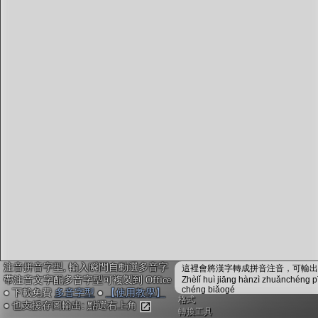
字型下載
排版格式匯出
國語課本生詞
中文檢定分級
兩岸發音差異
匯出表格
注音拼音字型, 輸入瞬間自動選多音字
這裡會將漢字轉成拼音注音，可輸出成
帶注音文字配多音字型可複製到 Office
Zhèlǐ huì jiāng hànzì zhuǎnchéng p
chéng biǎogé
● 下載免費
多音字型
●
【使用教學】
格式
● 也支援存圖輸出: 點選右上角
轉換工具