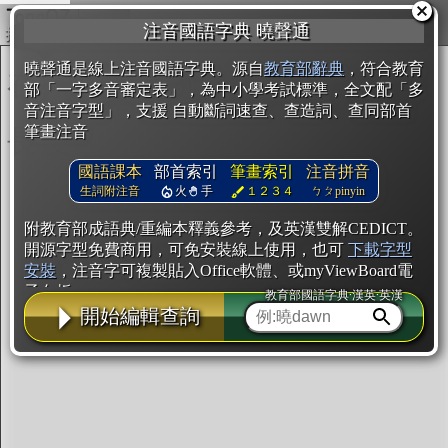
複製
注音國語字典 曉聲通
開始編輯
曉聲通是線上注音國語字典。源自
教育部辭典
，符合教育
部「一字多音審定表」，為中小學考試標準，全文配「多
音注音字型」，支援 自動斷詞速查、查造詞、查同部首
筆畫注音
國語課本
部首索引
筆畫索引
注音拼音
生詞附注音
火
手
１２３４
ㄅㄆpinyin
附教育部成語典/重編本釋義參考，及英漢雙解CEDICT。
開源字型免費商用，可免安裝線上使用，也可
下載字型
安裝
，注音字可複製貼入Office軟體、或myViewBoard電
子白板。
教育部國語字典·漢英·英漢
開始編輯查詢
辭典使用方法
注音IVS字型編輯器