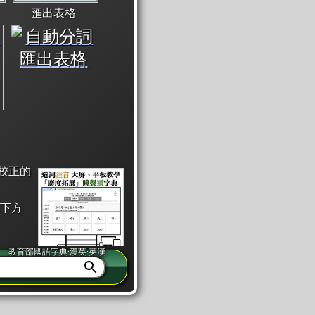
匯出表格
校正的
下方
教育部國語字典·漢英·英漢
同注音」或「同筆畫」。
查詢」此字詞的解釋，不