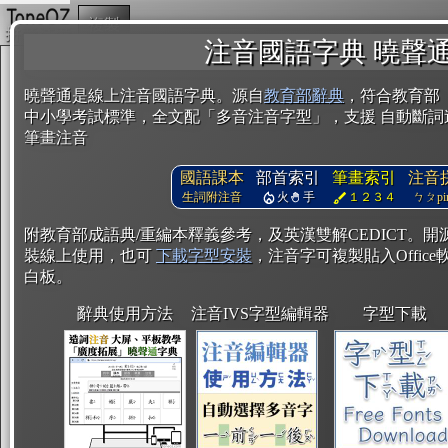
複製
注音國語字典 曉聲
曉聲通是線上注音國語字典。源自
教育部辭典
，符合教育部
中小學考試標準，全文配「多音注音字型」，支援 自動斷詞
筆畫注音
國語課本
部首索引
筆畫索引
注音
生詞附注音
火
手
１２３４
ㄅㄆpin
附教育部成語典/重編本釋義參考，及英漢雙解CEDICT。
裝線上使用，也可
下載字型安裝
，注音字可複製貼入Office軟
白板。
辭典使用方法
注音IVS字型編輯器
字型下載