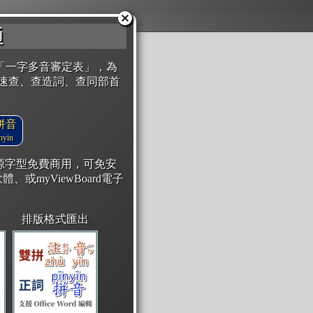
通
「一字多音審定表」，為
速查、查造詞、查同部首
拼音
yin
開源字型免費商用，可免安
體、或myViewBoard電子
排版格式匯出