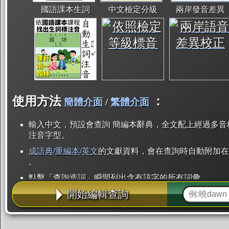
國語課本生詞
中文檢定分級
兩岸發音差異
使用方法
：
簡體介面
/
繁體介面
輸入中文，預設會查詢 簡編本辭典，全文配上經過多音
注音字型。
成語典
/
重編本
/
英文
的文獻資料，會在查詢時自動附加在
。
點擊「查詢造詞」瞬間列出含有該字的所有詞彙。
開始編輯查詢
點「部首」瞬間列出所有「同部首字」。也支援查詢「
辭典解釋的全文都經過自動斷詞，點擊便可瞬間「連續
用手動重複輸入。