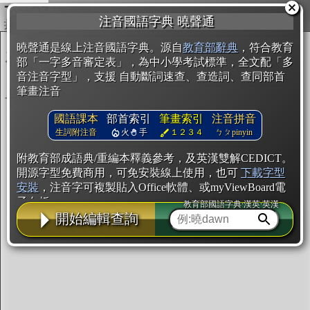
複製
注音國語字典 曉聲通
開始編輯
曉聲通是線上注音國語字典。源自
教育部辭典
，符合教育
部「一字多音審定表」，為中小學考試標準，全文配「多
音注音字型」，支援 自動斷詞速查、查造詞、查同部首
筆畫注音
國語課本
部首索引
筆畫索引
注音拼音
生詞附注音
火
手
１２３４
ㄅㄆpinyin
附教育部成語典/重編本釋義參考，及英漢雙解CEDICT。
開源字型免費商用，可免安裝線上使用，也可
下載字型
安裝
，注音字可複製貼入Office軟體、或myViewBoard電
子白板。
教育部國語字典·漢英·英漢
開始編輯查詢
辭典使用方法
注音IVS字型編輯器