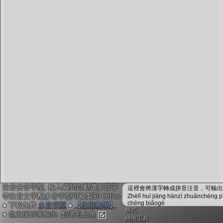
字型下載
排版格式匯出
國語課本生詞
中文檢定分級
兩岸發音差異
匯出表格
注音拼音字型, 輸入瞬間自動選多音字
這裡會將漢字轉成拼音注音，可輸出成
帶注音文字配多音字型可複製到 Office
Zhèlǐ huì jiāng hànzì zhuǎnchéng p
chéng biǎogé
● 下載免費
多音字型
●
【使用教學】
格式
● 也支援存圖輸出: 點選右上角
轉換工具