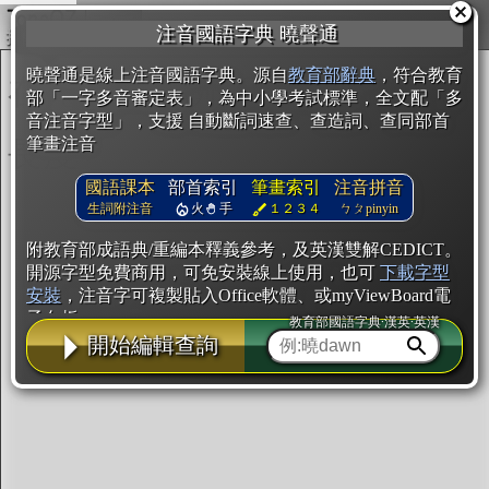
複製
注音國語字典 曉聲通
開始編輯
曉聲通是線上注音國語字典。源自
教育部辭典
，符合教育
部「一字多音審定表」，為中小學考試標準，全文配「多
音注音字型」，支援 自動斷詞速查、查造詞、查同部首
筆畫注音
國語課本
部首索引
筆畫索引
注音拼音
生詞附注音
火
手
１２３４
ㄅㄆpinyin
附教育部成語典/重編本釋義參考，及英漢雙解CEDICT。
開源字型免費商用，可免安裝線上使用，也可
下載字型
安裝
，注音字可複製貼入Office軟體、或myViewBoard電
子白板。
教育部國語字典·漢英·英漢
開始編輯查詢
辭典使用方法
注音IVS字型編輯器