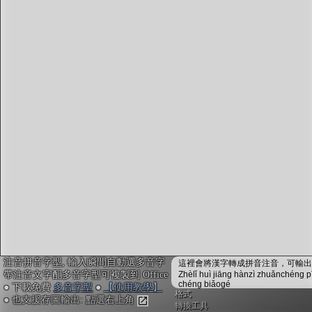
字型下載
排版格式匯出
國語課本生詞
中文檢定分級
兩岸發音差異
匯出表格
注音拼音字型, 輸入瞬間自動選多音字
這裡會將漢字轉成拼音注音，可輸出成
帶注音文字配多音字型可複製到 Office
Zhèlǐ huì jiāng hànzì zhuǎnchéng p
chéng biǎogé
● 下載免費
多音字型
●
【使用教學】
格式
● 也支援存圖輸出: 點選右上角
轉換工具