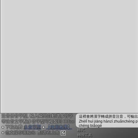
字型下載
排版格式匯出
國語課本生詞
中文檢定分級
兩岸發音差異
匯出表格
注音拼音字型, 輸入瞬間自動選多音字
這裡會將漢字轉成拼音注音，可輸出成
帶注音文字配多音字型可複製到 Office
Zhèlǐ huì jiāng hànzì zhuǎnchéng p
chéng biǎogé
● 下載免費
多音字型
●
【使用教學】
格式
● 也支援存圖輸出: 點選右上角
轉換工具