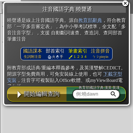
複製
注音國語字典 曉聲通
開始編輯
曉聲通是線上注音國語字典。源自
教育部辭典
，符合教育
部「一字多音審定表」，為中小學考試標準，全文配「多
音注音字型」，支援 自動斷詞速查、查造詞、查同部首
筆畫注音
國語課本
部首索引
筆畫索引
注音拼音
生詞附注音
火
手
１２３４
ㄅㄆpinyin
附教育部成語典/重編本釋義參考，及英漢雙解CEDICT。
開源字型免費商用，可免安裝線上使用，也可
下載字型
安裝
，注音字可複製貼入Office軟體、或myViewBoard電
子白板。
教育部國語字典·漢英·英漢
開始編輯查詢
辭典使用方法
注音IVS字型編輯器