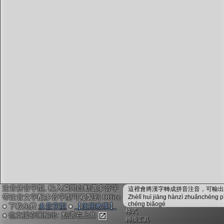
字型下載
排版格式匯出
國語課本生詞
中文檢定分級
兩岸發音差異
匯出表格
注音拼音字型, 輸入瞬間自動選多音字
這裡會將漢字轉成拼音注音，可輸出成
帶注音文字配多音字型可複製到 Office
Zhèlǐ huì jiāng hànzì zhuǎnchéng p
chéng biǎogé
● 下載免費
多音字型
●
【使用教學】
格式
● 也支援存圖輸出: 點選右上角
轉換工具