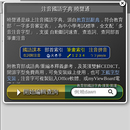
複製
注音國語字典 曉聲通
開始編輯
曉聲通是線上注音國語字典。源自
教育部辭典
，符合教育
部「一字多音審定表」，為中小學考試標準，全文配「多
音注音字型」，支援 自動斷詞速查、查造詞、查同部首
筆畫注音
國語課本
部首索引
筆畫索引
注音拼音
生詞附注音
火
手
１２３４
ㄅㄆpinyin
附教育部成語典/重編本釋義參考，及英漢雙解CEDICT。
開源字型免費商用，可免安裝線上使用，也可
下載字型
安裝
，注音字可複製貼入Office軟體、或myViewBoard電
子白板。
教育部國語字典·漢英·英漢
開始編輯查詢
辭典使用方法
注音IVS字型編輯器