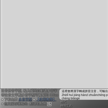
字型下載
排版格式匯出
國語課本生詞
中文檢定分級
兩岸發音差異
匯出表格
注音拼音字型, 輸入瞬間自動選多音字
這裡會將漢字轉成拼音注音，可輸出成
帶注音文字配多音字型可複製到 Office
Zhèlǐ huì jiāng hànzì zhuǎnchéng p
chéng biǎogé
● 下載免費
多音字型
●
【使用教學】
格式
● 也支援存圖輸出: 點選右上角
轉換工具