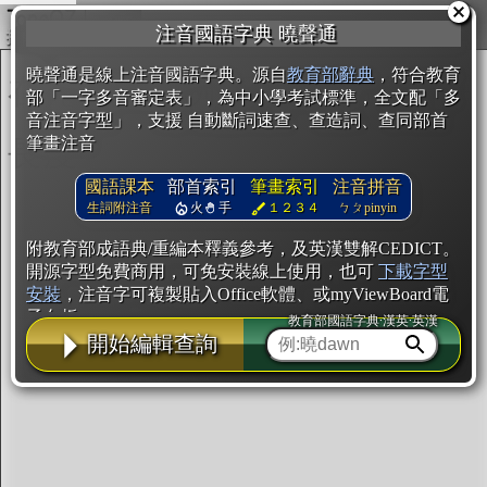
複製
注音國語字典 曉聲通
開始編輯
曉聲通是線上注音國語字典。源自
教育部辭典
，符合教育
部「一字多音審定表」，為中小學考試標準，全文配「多
音注音字型」，支援 自動斷詞速查、查造詞、查同部首
筆畫注音
國語課本
部首索引
筆畫索引
注音拼音
生詞附注音
火
手
１２３４
ㄅㄆpinyin
附教育部成語典/重編本釋義參考，及英漢雙解CEDICT。
開源字型免費商用，可免安裝線上使用，也可
下載字型
安裝
，注音字可複製貼入Office軟體、或myViewBoard電
子白板。
教育部國語字典·漢英·英漢
開始編輯查詢
辭典使用方法
注音IVS字型編輯器