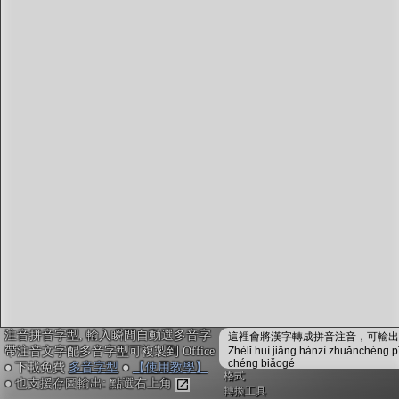
字型下載
排版格式匯出
國語課本生詞
中文檢定分級
兩岸發音差異
匯出表格
注音拼音字型, 輸入瞬間自動選多音字
這裡會將漢字轉成拼音注音，可輸出成
帶注音文字配多音字型可複製到 Office
Zhèlǐ huì jiāng hànzì zhuǎnchéng p
chéng biǎogé
● 下載免費
多音字型
●
【使用教學】
格式
● 也支援存圖輸出: 點選右上角
轉換工具