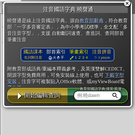
複製
注音國語字典 曉聲通
開始編輯
曉聲通是線上注音國語字典。源自
教育部辭典
，符合教育
部「一字多音審定表」，為中小學考試標準，全文配「多
音注音字型」，支援 自動斷詞速查、查造詞、查同部首
筆畫注音
國語課本
部首索引
筆畫索引
注音拼音
生詞附注音
火
手
１２３４
ㄅㄆpinyin
附教育部成語典/重編本釋義參考，及英漢雙解CEDICT。
開源字型免費商用，可免安裝線上使用，也可
下載字型
安裝
，注音字可複製貼入Office軟體、或myViewBoard電
子白板。
教育部國語字典·漢英·英漢
開始編輯查詢
辭典使用方法
注音IVS字型編輯器