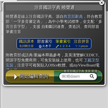
複製
注音國語字典 曉聲通
開始編輯
曉聲通是線上注音國語字典。源自
教育部辭典
，符合教育
部「一字多音審定表」，為中小學考試標準，全文配「多
音注音字型」，支援 自動斷詞速查、查造詞、查同部首
筆畫注音
國語課本
部首索引
筆畫索引
注音拼音
生詞附注音
火
手
１２３４
ㄅㄆpinyin
附教育部成語典/重編本釋義參考，及英漢雙解CEDICT。
開源字型免費商用，可免安裝線上使用，也可
下載字型
安裝
，注音字可複製貼入Office軟體、或myViewBoard電
子白板。
教育部國語字典·漢英·英漢
開始編輯查詢
辭典使用方法
注音IVS字型編輯器