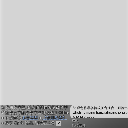
字型下載
排版格式匯出
國語課本生詞
中文檢定分級
兩岸發音差異
匯出表格
注音拼音字型, 輸入瞬間自動選多音字
這裡會將漢字轉成拼音注音，可輸出成
帶注音文字配多音字型可複製到 Office
Zhèlǐ huì jiāng hànzì zhuǎnchéng p
chéng biǎogé
● 下載免費
多音字型
●
【使用教學】
格式
● 也支援存圖輸出: 點選右上角
轉換工具