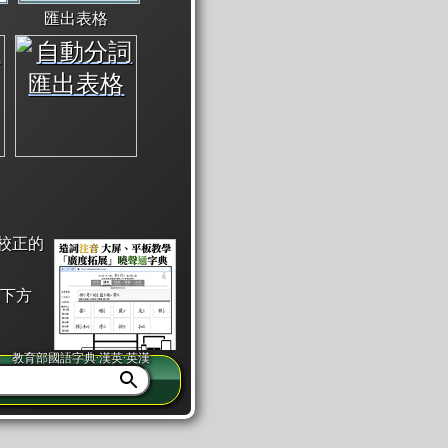
匯出表格
校正的
下方
教育部國語字典·漢英·英漢
同注音」或「同筆畫」。
查詢」此字詞的解釋，不