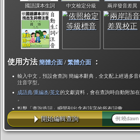
國語課本生詞
中文檢定分級
兩岸發音差異
使用方法
：
簡體介面
/
繁體介面
輸入中文，預設會查詢 簡編本辭典，全文配上經過多音
注音字型。
成語典
/
重編本
/
英文
的文獻資料，會在查詢時自動附加在
。
點擊「查詢造詞」瞬間列出含有該字的所有詞彙。
開始編輯查詢
點「部首」瞬間列出所有「同部首字」。也支援查詢「
辭典解釋的全文都經過自動斷詞，點擊便可瞬間「連續
用手動重複輸入。