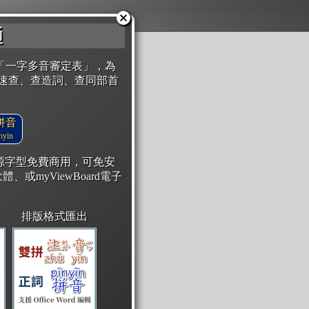
通
「一字多音審定表」，為
速查、查造詞、查同部首
拼音
yin
開源字型免費商用，可免安
體、或myViewBoard電子
排版格式匯出