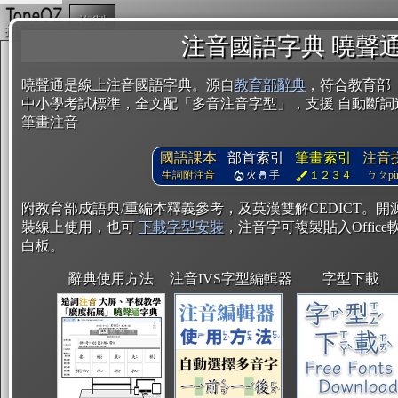
複製
注音國語字典 曉聲
曉聲通是線上注音國語字典。源自
教育部辭典
，符合教育部
中小學考試標準，全文配「多音注音字型」，支援 自動斷詞
筆畫注音
國語課本
部首索引
筆畫索引
注音
生詞附注音
火
手
１２３４
ㄅㄆpin
附教育部成語典/重編本釋義參考，及英漢雙解CEDICT。
裝線上使用，也可
下載字型安裝
，注音字可複製貼入Office軟
白板。
辭典使用方法
注音IVS字型編輯器
字型下載