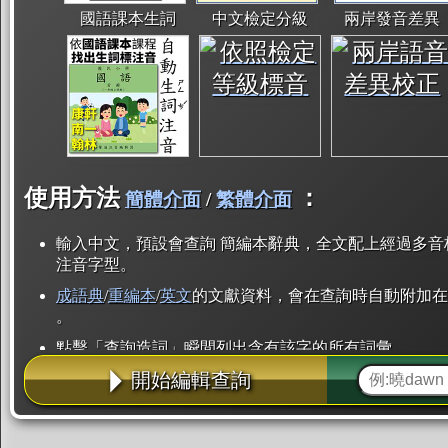
國語課本生詞
中文檢定分級
兩岸發音差異
使用方法
：
簡體介面
/
繁體介面
輸入中文，預設會查詢 簡編本辭典，全文配上經過多音
注音字型。
成語典
/
重編本
/
英文
的文獻資料，會在查詢時自動附加在
。
點擊「查詢造詞」瞬間列出含有該字的所有詞彙。
開始編輯查詢
點「部首」瞬間列出所有「同部首字」。也支援查詢「
辭典解釋的全文都經過自動斷詞，點擊便可瞬間「連續
用手動重複輸入。