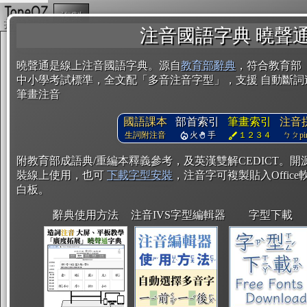
複製
注音國語字典 曉聲
曉聲通是線上注音國語字典。源自
教育部辭典
，符合教育部
中小學考試標準，全文配「多音注音字型」，支援 自動斷詞
筆畫注音
國語課本
部首索引
筆畫索引
注音
生詞附注音
火
手
１２３４
ㄅㄆpin
附教育部成語典/重編本釋義參考，及英漢雙解CEDICT。
裝線上使用，也可
下載字型安裝
，注音字可複製貼入Office軟
白板。
辭典使用方法
注音IVS字型編輯器
字型下載