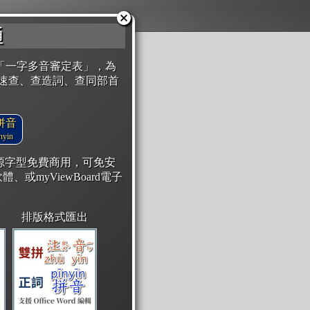
通
「一字多音審定表」，為
速查、查造詞、查同部首
拼音
yin
開源字型免費商用，可免安
體、或myViewBoard電子
排版格式匯出