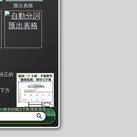
匯出表格
校正的
下方
教育部國語字典·漢英·英漢
同注音」或「同筆畫」。
查詢」此字詞的解釋，不