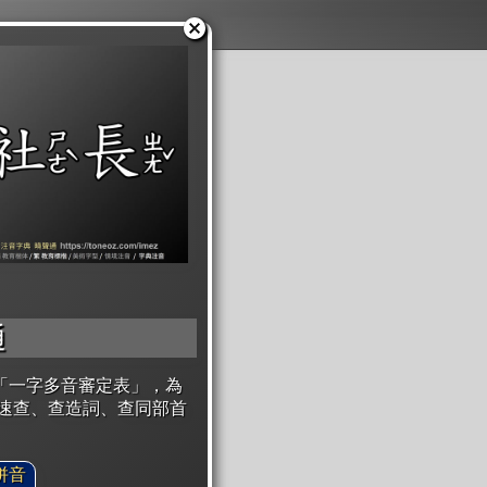
通
「一字多音審定表」，為
速查、查造詞、查同部首
拼音