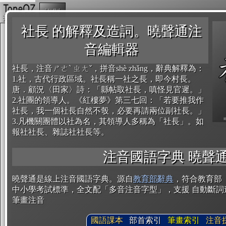
複製
社長 的解釋及造詞。曉聲通注
音編輯器
社長，注音ㄕㄜˋ ㄓㄤˇ，拼音shè zhǎng，辭典解釋為：
1.社，古代行政區域。社長稱一社之長，即今村長。
唐．顧況〈田家〉詩：「縣帖取社長，嗔怪見官遲。」
2.社團的領導人。《紅樓夢》第三七回：「若要推我作
社長，我一個社長自然不彀，必要再請兩位副社長。」
3.凡機關團體以社為名，其領導人多稱為「社長」。如
報社社長、雜誌社社長等。
注音國語字典 曉聲
曉聲通是線上注音國語字典。源自
教育部辭典
，符合教育部
中小學考試標準，全文配「多音注音字型」，支援 自動斷詞
筆畫注音
國語課本
部首索引
筆畫索引
注音