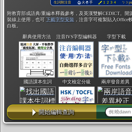
生詞附注音
火
手
１２３４
ㄅㄆpin
附教育部成語典/重編本釋義參考，及英漢雙解CEDICT。
裝線上使用，也可
下載字型安裝
，注音字可複製貼入Office軟
白板。
辭典使用方法
注音IVS字型編輯器
字型下載
國語課本生詞
中文檢定分級
兩岸發音差異
開始編輯查詢