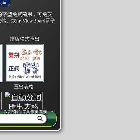
yin
開源字型免費商用，可免安
體、或myViewBoard電子
排版格式匯出
匯出表格
教育部國語字典·漢英·英漢