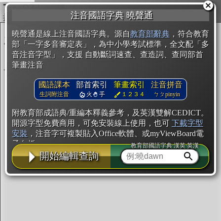
複製
注音國語字典 曉聲通
開始編輯
曉聲通是線上注音國語字典。源自
教育部辭典
，符合教育
部「一字多音審定表」，為中小學考試標準，全文配「多
音注音字型」，支援 自動斷詞速查、查造詞、查同部首
筆畫注音
國語課本
部首索引
筆畫索引
注音拼音
生詞附注音
火
手
１２３４
ㄅㄆpinyin
附教育部成語典/重編本釋義參考，及英漢雙解CEDICT。
開源字型免費商用，可免安裝線上使用，也可
下載字型
安裝
，注音字可複製貼入Office軟體、或myViewBoard電
子白板。
教育部國語字典·漢英·英漢
開始編輯查詢
辭典使用方法
注音IVS字型編輯器