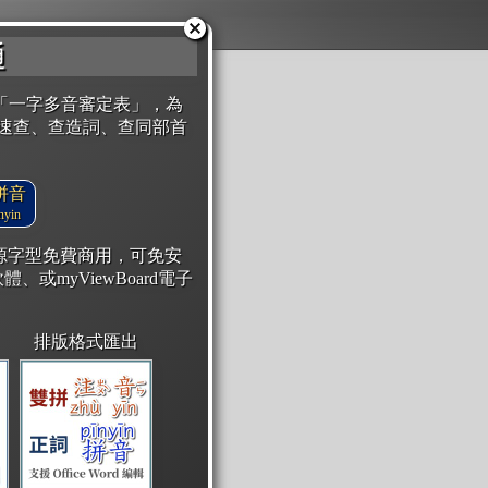
通
「一字多音審定表」，為
速查、查造詞、查同部首
拼音
yin
開源字型免費商用，可免安
體、或myViewBoard電子
排版格式匯出