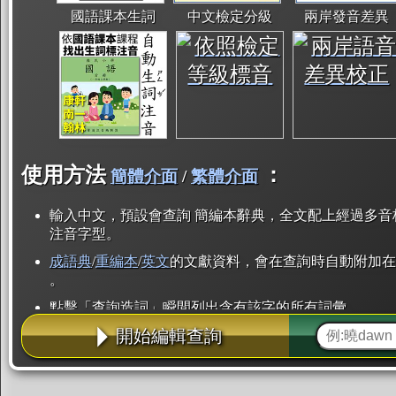
國語課本生詞
中文檢定分級
兩岸發音差異
使用方法
：
簡體介面
/
繁體介面
輸入中文，預設會查詢 簡編本辭典，全文配上經過多音
注音字型。
成語典
/
重編本
/
英文
的文獻資料，會在查詢時自動附加在
。
點擊「查詢造詞」瞬間列出含有該字的所有詞彙。
開始編輯查詢
點「部首」瞬間列出所有「同部首字」。也支援查詢「
辭典解釋的全文都經過自動斷詞，點擊便可瞬間「連續
用手動重複輸入。