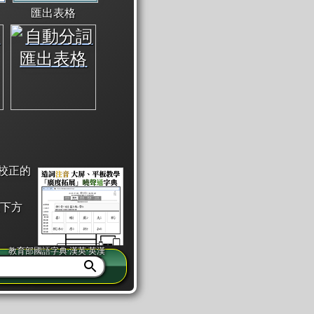
匯出表格
校正的
下方
教育部國語字典·漢英·英漢
同注音」或「同筆畫」。
查詢」此字詞的解釋，不