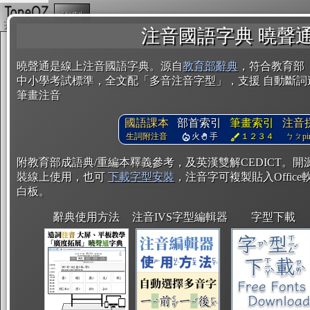
複製
注音國語字典 曉聲
曉聲通是線上注音國語字典。源自
教育部辭典
，符合教育部
中小學考試標準，全文配「多音注音字型」，支援 自動斷詞
筆畫注音
國語課本
部首索引
筆畫索引
注音
生詞附注音
火
手
１２３４
ㄅㄆpin
附教育部成語典/重編本釋義參考，及英漢雙解CEDICT。
裝線上使用，也可
下載字型安裝
，注音字可複製貼入Office軟
白板。
辭典使用方法
注音IVS字型編輯器
字型下載