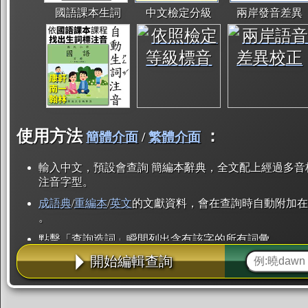
國語課本生詞
中文檢定分級
兩岸發音差異
使用方法
：
簡體介面
/
繁體介面
輸入中文，預設會查詢 簡編本辭典，全文配上經過多音
注音字型。
成語典
/
重編本
/
英文
的文獻資料，會在查詢時自動附加在
。
點擊「查詢造詞」瞬間列出含有該字的所有詞彙。
開始編輯查詢
點「部首」瞬間列出所有「同部首字」。也支援查詢「
辭典解釋的全文都經過自動斷詞，點擊便可瞬間「連續
用手動重複輸入。