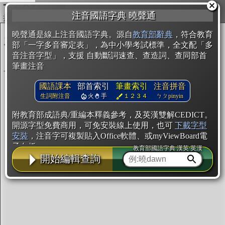
複製
注音國語字典 曉聲通
開始編輯
曉聲通是線上注音國語字典。源自
教育部辭典
，符合教育
部「一字多音審定表」，為中小學考試標準，全文配「多
音注音字型」，支援 自動斷詞速查、查造詞、查同部首
筆畫注音
國語課本
部首索引
筆畫索引
注音拼音
生詞附注音
火
手
１２３４
ㄅㄆpinyin
附教育部成語典/重編本釋義參考，及英漢雙解CEDICT。
開源字型免費商用，可免安裝線上使用，也可
下載字型
安裝
，注音字可複製貼入Office軟體、或myViewBoard電
子白板。
教育部國語字典·漢英·英漢
開始編輯查詢
辭典使用方法
注音IVS字型編輯器