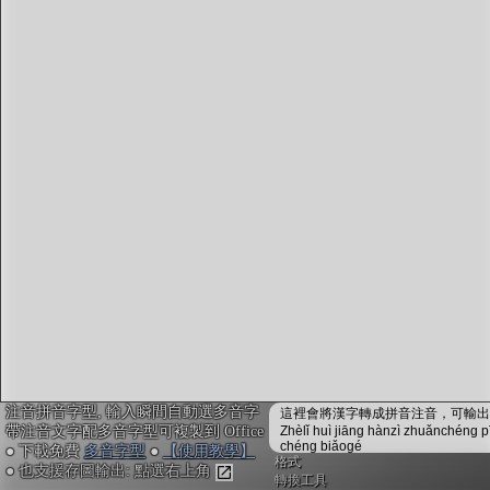
字型下載
排版格式匯出
國語課本生詞
中文檢定分級
兩岸發音差異
匯出表格
注音拼音字型, 輸入瞬間自動選多音字
這裡會將漢字轉成拼音注音，可輸出成
帶注音文字配多音字型可複製到 Office
Zhèlǐ huì jiāng hànzì zhuǎnchéng p
chéng biǎogé
● 下載免費
多音字型
●
【使用教學】
格式
● 也支援存圖輸出: 點選右上角
轉換工具