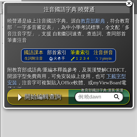
複製
注音國語字典 曉聲通
開始編輯
曉聲通是線上注音國語字典。源自
教育部辭典
，符合教育
部「一字多音審定表」，為中小學考試標準，全文配「多
音注音字型」，支援 自動斷詞速查、查造詞、查同部首
筆畫注音
國語課本
部首索引
筆畫索引
注音拼音
生詞附注音
火
手
１２３４
ㄅㄆpinyin
附教育部成語典/重編本釋義參考，及英漢雙解CEDICT。
開源字型免費商用，可免安裝線上使用，也可
下載字型
安裝
，注音字可複製貼入Office軟體、或myViewBoard電
子白板。
教育部國語字典·漢英·英漢
開始編輯查詢
辭典使用方法
注音IVS字型編輯器