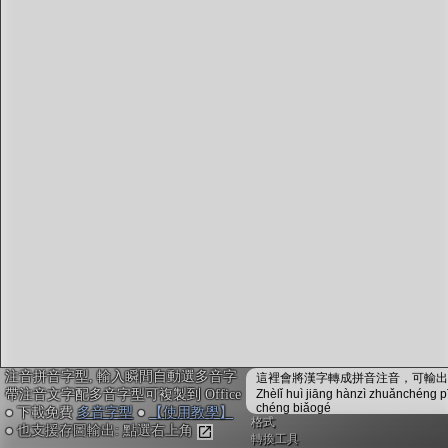
字型下載
排版格式匯出
國語課本生詞
中文檢定分級
兩岸發音差異
匯出表格
注音拼音字型, 輸入瞬間自動選多音字
這裡會將漢字轉成拼音注音，可輸出成
帶注音文字配多音字型可複製到 Office
Zhèlǐ huì jiāng hànzì zhuǎnchéng p
chéng biǎogé
● 下載免費
多音字型
●
【使用教學】
格式
● 也支援存圖輸出: 點選右上角
轉換工具