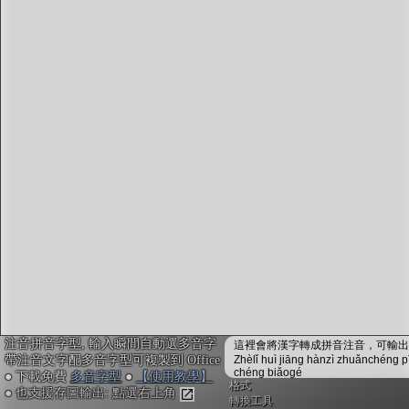
字型下載
排版格式匯出
國語課本生詞
中文檢定分級
兩岸發音差異
匯出表格
注音拼音字型, 輸入瞬間自動選多音字
這裡會將漢字轉成拼音注音，可輸出成
帶注音文字配多音字型可複製到 Office
Zhèlǐ huì jiāng hànzì zhuǎnchéng p
chéng biǎogé
● 下載免費
多音字型
●
【使用教學】
格式
● 也支援存圖輸出: 點選右上角
轉換工具