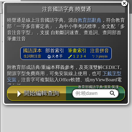
複製
注音國語字典 曉聲通
開始編輯
曉聲通是線上注音國語字典。源自
教育部辭典
，符合教育
部「一字多音審定表」，為中小學考試標準，全文配「多
音注音字型」，支援 自動斷詞速查、查造詞、查同部首
筆畫注音
國語課本
部首索引
筆畫索引
注音拼音
生詞附注音
火
手
１２３４
ㄅㄆpinyin
附教育部成語典/重編本釋義參考，及英漢雙解CEDICT。
開源字型免費商用，可免安裝線上使用，也可
下載字型
安裝
，注音字可複製貼入Office軟體、或myViewBoard電
子白板。
教育部國語字典·漢英·英漢
開始編輯查詢
辭典使用方法
注音IVS字型編輯器