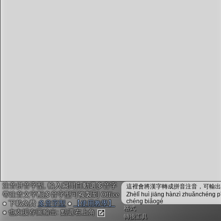
字型下載
排版格式匯出
國語課本生詞
中文檢定分級
兩岸發音差異
匯出表格
注音拼音字型, 輸入瞬間自動選多音字
這裡會將漢字轉成拼音注音，可輸出成
帶注音文字配多音字型可複製到 Office
Zhèlǐ huì jiāng hànzì zhuǎnchéng p
chéng biǎogé
● 下載免費
多音字型
●
【使用教學】
格式
● 也支援存圖輸出: 點選右上角
轉換工具