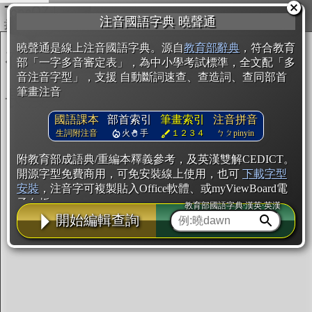
複製
注音國語字典 曉聲通
開始編輯
曉聲通是線上注音國語字典。源自
教育部辭典
，符合教育
部「一字多音審定表」，為中小學考試標準，全文配「多
音注音字型」，支援 自動斷詞速查、查造詞、查同部首
筆畫注音
國語課本
部首索引
筆畫索引
注音拼音
生詞附注音
火
手
１２３４
ㄅㄆpinyin
附教育部成語典/重編本釋義參考，及英漢雙解CEDICT。
開源字型免費商用，可免安裝線上使用，也可
下載字型
安裝
，注音字可複製貼入Office軟體、或myViewBoard電
子白板。
教育部國語字典·漢英·英漢
開始編輯查詢
辭典使用方法
注音IVS字型編輯器