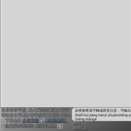
字型下載
排版格式匯出
國語課本生詞
中文檢定分級
兩岸發音差異
匯出表格
注音拼音字型, 輸入瞬間自動選多音字
這裡會將漢字轉成拼音注音，可輸出成
帶注音文字配多音字型可複製到 Office
Zhèlǐ huì jiāng hànzì zhuǎnchéng p
chéng biǎogé
● 下載免費
多音字型
●
【使用教學】
格式
● 也支援存圖輸出: 點選右上角
轉換工具