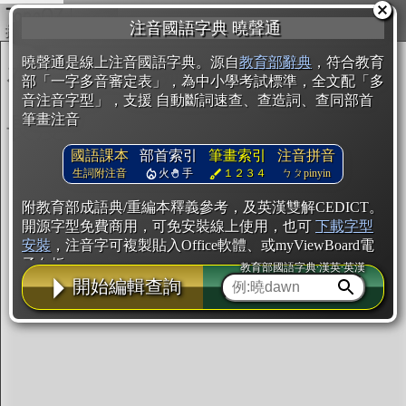
複製
注音國語字典 曉聲通
開始編輯
曉聲通是線上注音國語字典。源自
教育部辭典
，符合教育
部「一字多音審定表」，為中小學考試標準，全文配「多
音注音字型」，支援 自動斷詞速查、查造詞、查同部首
筆畫注音
國語課本
部首索引
筆畫索引
注音拼音
生詞附注音
火
手
１２３４
ㄅㄆpinyin
附教育部成語典/重編本釋義參考，及英漢雙解CEDICT。
開源字型免費商用，可免安裝線上使用，也可
下載字型
安裝
，注音字可複製貼入Office軟體、或myViewBoard電
子白板。
教育部國語字典·漢英·英漢
開始編輯查詢
辭典使用方法
注音IVS字型編輯器