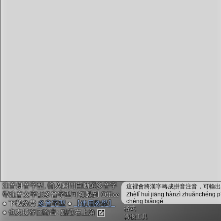
字型下載
排版格式匯出
國語課本生詞
中文檢定分級
兩岸發音差異
匯出表格
注音拼音字型, 輸入瞬間自動選多音字
這裡會將漢字轉成拼音注音，可輸出成
帶注音文字配多音字型可複製到 Office
Zhèlǐ huì jiāng hànzì zhuǎnchéng p
chéng biǎogé
● 下載免費
多音字型
●
【使用教學】
格式
● 也支援存圖輸出: 點選右上角
轉換工具