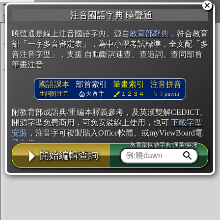
複製
注音國語字典 曉聲通
開始編輯
曉聲通是線上注音國語字典。源自
教育部辭典
，符合教育
部「一字多音審定表」，為中小學考試標準，全文配「多
音注音字型」，支援 自動斷詞速查、查造詞、查同部首
筆畫注音
國語課本
部首索引
筆畫索引
注音拼音
生詞附注音
火
手
１２３４
ㄅㄆpinyin
附教育部成語典/重編本釋義參考，及英漢雙解CEDICT。
開源字型免費商用，可免安裝線上使用，也可
下載字型
安裝
，注音字可複製貼入Office軟體、或myViewBoard電
子白板。
教育部國語字典·漢英·英漢
開始編輯查詢
辭典使用方法
注音IVS字型編輯器