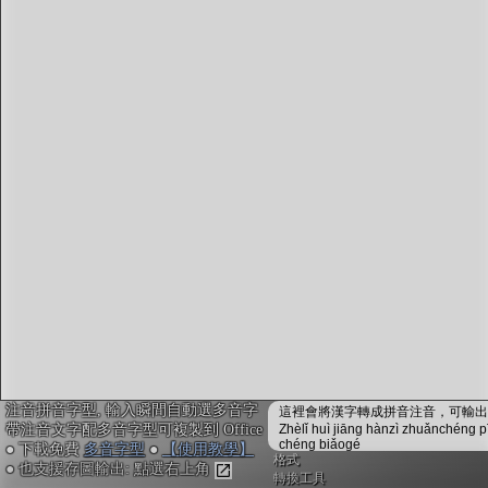
字型下載
排版格式匯出
國語課本生詞
中文檢定分級
兩岸發音差異
匯出表格
注音拼音字型, 輸入瞬間自動選多音字
這裡會將漢字轉成拼音注音，可輸出成
帶注音文字配多音字型可複製到 Office
Zhèlǐ huì jiāng hànzì zhuǎnchéng p
chéng biǎogé
● 下載免費
多音字型
●
【使用教學】
格式
● 也支援存圖輸出: 點選右上角
轉換工具