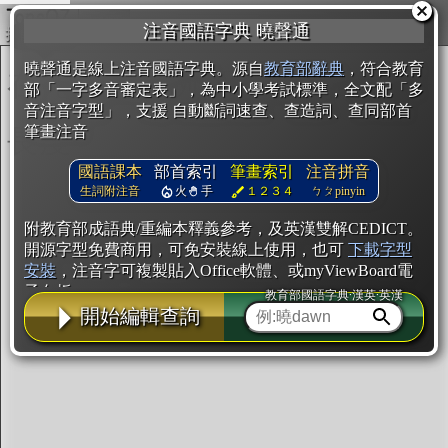
複製
注音國語字典 曉聲通
開始編輯
曉聲通是線上注音國語字典。源自
教育部辭典
，符合教育
部「一字多音審定表」，為中小學考試標準，全文配「多
音注音字型」，支援 自動斷詞速查、查造詞、查同部首
筆畫注音
國語課本
部首索引
筆畫索引
注音拼音
生詞附注音
火
手
１２３４
ㄅㄆpinyin
附教育部成語典/重編本釋義參考，及英漢雙解CEDICT。
開源字型免費商用，可免安裝線上使用，也可
下載字型
安裝
，注音字可複製貼入Office軟體、或myViewBoard電
子白板。
教育部國語字典·漢英·英漢
開始編輯查詢
辭典使用方法
注音IVS字型編輯器