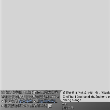
字型下載
排版格式匯出
國語課本生詞
中文檢定分級
兩岸發音差異
匯出表格
注音拼音字型, 輸入瞬間自動選多音字
這裡會將漢字轉成拼音注音，可輸出成
帶注音文字配多音字型可複製到 Office
Zhèlǐ huì jiāng hànzì zhuǎnchéng p
chéng biǎogé
● 下載免費
多音字型
●
【使用教學】
格式
● 也支援存圖輸出: 點選右上角
轉換工具