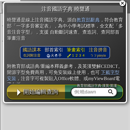
複製
注音國語字典 曉聲通
開始編輯
曉聲通是線上注音國語字典。源自
教育部辭典
，符合教育
部「一字多音審定表」，為中小學考試標準，全文配「多
音注音字型」，支援 自動斷詞速查、查造詞、查同部首
筆畫注音
國語課本
部首索引
筆畫索引
注音拼音
生詞附注音
火
手
１２３４
ㄅㄆpinyin
附教育部成語典/重編本釋義參考，及英漢雙解CEDICT。
開源字型免費商用，可免安裝線上使用，也可
下載字型
安裝
，注音字可複製貼入Office軟體、或myViewBoard電
子白板。
教育部國語字典·漢英·英漢
開始編輯查詢
辭典使用方法
注音IVS字型編輯器