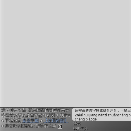
字型下載
排版格式匯出
國語課本生詞
中文檢定分級
兩岸發音差異
匯出表格
注音拼音字型, 輸入瞬間自動選多音字
這裡會將漢字轉成拼音注音，可輸出成
帶注音文字配多音字型可複製到 Office
Zhèlǐ huì jiāng hànzì zhuǎnchéng p
chéng biǎogé
● 下載免費
多音字型
●
【使用教學】
格式
● 也支援存圖輸出: 點選右上角
轉換工具