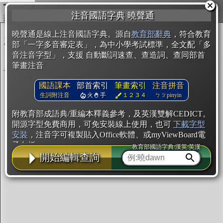
複製
注音國語字典 曉聲通
開始編輯
曉聲通是線上注音國語字典。源自
教育部辭典
，符合教育
部「一字多音審定表」，為中小學考試標準，全文配「多
音注音字型」，支援 自動斷詞速查、查造詞、查同部首
筆畫注音
國語課本
部首索引
筆畫索引
注音拼音
生詞附注音
火
手
１２３４
ㄅㄆpinyin
附教育部成語典/重編本釋義參考，及英漢雙解CEDICT。
開源字型免費商用，可免安裝線上使用，也可
下載字型
安裝
，注音字可複製貼入Office軟體、或myViewBoard電
子白板。
教育部國語字典·漢英·英漢
開始編輯查詢
辭典使用方法
注音IVS字型編輯器