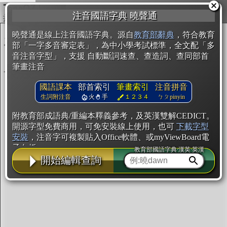
複製
注音國語字典 曉聲通
開始編輯
曉聲通是線上注音國語字典。源自
教育部辭典
，符合教育
部「一字多音審定表」，為中小學考試標準，全文配「多
音注音字型」，支援 自動斷詞速查、查造詞、查同部首
筆畫注音
國語課本
部首索引
筆畫索引
注音拼音
生詞附注音
火
手
１２３４
ㄅㄆpinyin
附教育部成語典/重編本釋義參考，及英漢雙解CEDICT。
開源字型免費商用，可免安裝線上使用，也可
下載字型
安裝
，注音字可複製貼入Office軟體、或myViewBoard電
子白板。
教育部國語字典·漢英·英漢
開始編輯查詢
辭典使用方法
注音IVS字型編輯器