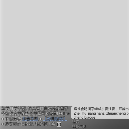
字型下載
排版格式匯出
國語課本生詞
中文檢定分級
兩岸發音差異
匯出表格
注音拼音字型, 輸入瞬間自動選多音字
這裡會將漢字轉成拼音注音，可輸出成
帶注音文字配多音字型可複製到 Office
Zhèlǐ huì jiāng hànzì zhuǎnchéng p
chéng biǎogé
● 下載免費
多音字型
●
【使用教學】
格式
● 也支援存圖輸出: 點選右上角
轉換工具