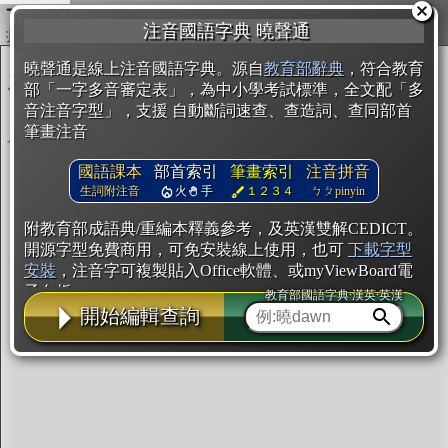
複製
注音國語字典 曉聲通
開始編輯
曉聲通是線上注音國語字典。源自
教育部辭典
，符合教育
部「一字多音審定表」，為中小學考試標準，全文配「多
音注音字型」，支援 自動斷詞速查、查造詞、查同部首
筆畫注音
國語課本
部首索引
筆畫索引
注音拼音
生詞附注音
火
手
１２３４
ㄅㄆpinyin
附教育部成語典/重編本釋義參考，及英漢雙解CEDICT。
開源字型免費商用，可免安裝線上使用，也可
下載字型
安裝
，注音字可複製貼入Office軟體、或myViewBoard電
子白板。
教育部國語字典·漢英·英漢
開始編輯查詢
辭典使用方法
注音IVS字型編輯器