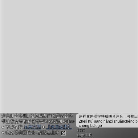
字型下載
排版格式匯出
國語課本生詞
中文檢定分級
兩岸發音差異
匯出表格
注音拼音字型, 輸入瞬間自動選多音字
這裡會將漢字轉成拼音注音，可輸出成
帶注音文字配多音字型可複製到 Office
Zhèlǐ huì jiāng hànzì zhuǎnchéng p
chéng biǎogé
● 下載免費
多音字型
●
【使用教學】
格式
● 也支援存圖輸出: 點選右上角
轉換工具