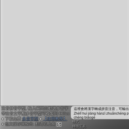
字型下載
排版格式匯出
國語課本生詞
中文檢定分級
兩岸發音差異
匯出表格
注音拼音字型, 輸入瞬間自動選多音字
這裡會將漢字轉成拼音注音，可輸出成
帶注音文字配多音字型可複製到 Office
Zhèlǐ huì jiāng hànzì zhuǎnchéng p
chéng biǎogé
● 下載免費
多音字型
●
【使用教學】
格式
● 也支援存圖輸出: 點選右上角
轉換工具