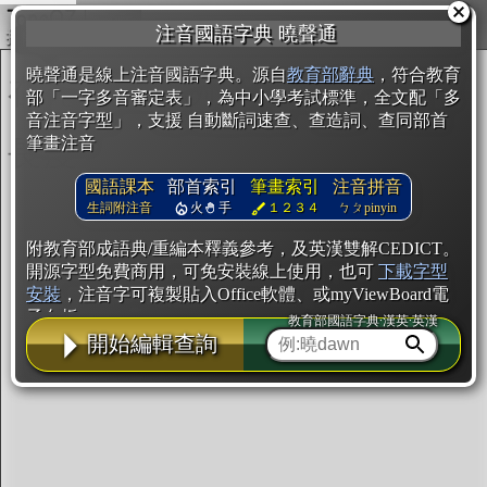
複製
注音國語字典 曉聲通
開始編輯
曉聲通是線上注音國語字典。源自
教育部辭典
，符合教育
部「一字多音審定表」，為中小學考試標準，全文配「多
音注音字型」，支援 自動斷詞速查、查造詞、查同部首
筆畫注音
國語課本
部首索引
筆畫索引
注音拼音
生詞附注音
火
手
１２３４
ㄅㄆpinyin
附教育部成語典/重編本釋義參考，及英漢雙解CEDICT。
開源字型免費商用，可免安裝線上使用，也可
下載字型
安裝
，注音字可複製貼入Office軟體、或myViewBoard電
子白板。
教育部國語字典·漢英·英漢
開始編輯查詢
辭典使用方法
注音IVS字型編輯器