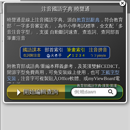
複製
注音國語字典 曉聲通
開始編輯
曉聲通是線上注音國語字典。源自
教育部辭典
，符合教育
部「一字多音審定表」，為中小學考試標準，全文配「多
音注音字型」，支援 自動斷詞速查、查造詞、查同部首
筆畫注音
國語課本
部首索引
筆畫索引
注音拼音
生詞附注音
火
手
１２３４
ㄅㄆpinyin
附教育部成語典/重編本釋義參考，及英漢雙解CEDICT。
開源字型免費商用，可免安裝線上使用，也可
下載字型
安裝
，注音字可複製貼入Office軟體、或myViewBoard電
子白板。
教育部國語字典·漢英·英漢
開始編輯查詢
辭典使用方法
注音IVS字型編輯器