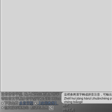
字型下載
排版格式匯出
國語課本生詞
中文檢定分級
兩岸發音差異
匯出表格
注音拼音字型, 輸入瞬間自動選多音字
這裡會將漢字轉成拼音注音，可輸出成
帶注音文字配多音字型可複製到 Office
Zhèlǐ huì jiāng hànzì zhuǎnchéng p
chéng biǎogé
● 下載免費
多音字型
●
【使用教學】
格式
● 也支援存圖輸出: 點選右上角
轉換工具