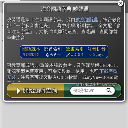
複製
注音國語字典 曉聲通
開始編輯
曉聲通是線上注音國語字典。源自
教育部辭典
，符合教育
部「一字多音審定表」，為中小學考試標準，全文配「多
音注音字型」，支援 自動斷詞速查、查造詞、查同部首
筆畫注音
國語課本
部首索引
筆畫索引
注音拼音
生詞附注音
火
手
１２３４
ㄅㄆpinyin
附教育部成語典/重編本釋義參考，及英漢雙解CEDICT。
開源字型免費商用，可免安裝線上使用，也可
下載字型
安裝
，注音字可複製貼入Office軟體、或myViewBoard電
子白板。
教育部國語字典·漢英·英漢
開始編輯查詢
辭典使用方法
注音IVS字型編輯器