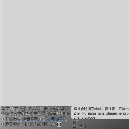
字型下載
排版格式匯出
國語課本生詞
中文檢定分級
兩岸發音差異
匯出表格
注音拼音字型, 輸入瞬間自動選多音字
這裡會將漢字轉成拼音注音，可輸出成
帶注音文字配多音字型可複製到 Office
Zhèlǐ huì jiāng hànzì zhuǎnchéng p
chéng biǎogé
● 下載免費
多音字型
●
【使用教學】
格式
● 也支援存圖輸出: 點選右上角
轉換工具