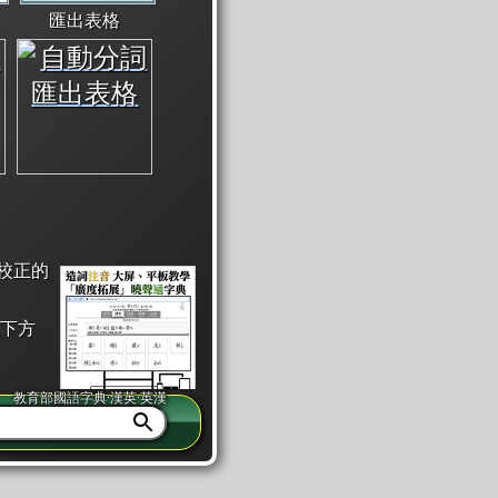
匯出表格
校正的
下方
教育部國語字典·漢英·英漢
同注音」或「同筆畫」。
查詢」此字詞的解釋，不