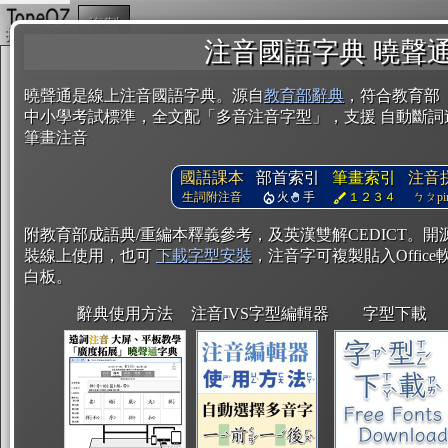
複製
注音國語字典 曉聲
曉聲通是線上注音國語字典。源自
教育部辭典
，符合教育部
中小學考試標準，全文配「多音注音字型」，支援 自動斷詞
筆畫注音
國語課本
部首索引
筆畫索引
注音
生詞附注音
火
手
１２３４
ㄅㄆpin
附教育部成語典/重編本釋義參考，及英漢雙解CEDICT。
裝線上使用，也可
下載字型安裝
，注音字可複製貼入Office軟
白板。
辭典使用方法
注音IVS字型編輯器
字型下載