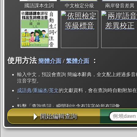
國語課本生詞
中文檢定分級
兩岸發音差異
使用方法
：
簡體介面
/
繁體介面
輸入中文，預設會查詢 簡編本辭典，全文配上經過多音
注音字型。
成語典
/
重編本
/
英文
的文獻資料，會在查詢時自動附加在
。
點擊「查詢造詞」瞬間列出含有該字的所有詞彙。
開始編輯查詢
點「部首」瞬間列出所有「同部首字」。也支援查詢「
辭典解釋的全文都經過自動斷詞，點擊便可瞬間「連續
用手動重複輸入。