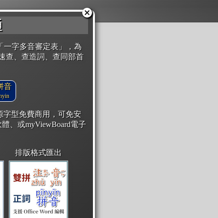
通
「一字多音審定表」，為
速查、查造詞、查同部首
拼音
yin
開源字型免費商用，可免安
體、或myViewBoard電子
排版格式匯出