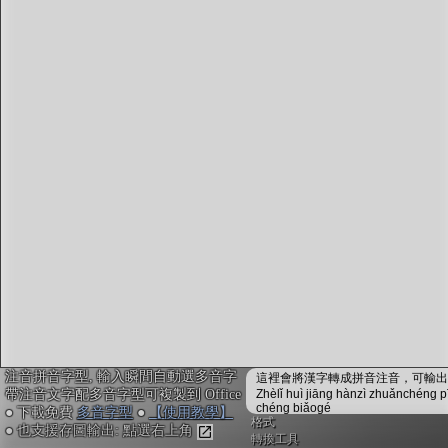
字型下載
排版格式匯出
國語課本生詞
中文檢定分級
兩岸發音差異
匯出表格
注音拼音字型, 輸入瞬間自動選多音字
這裡會將漢字轉成拼音注音，可輸出成
帶注音文字配多音字型可複製到 Office
Zhèlǐ huì jiāng hànzì zhuǎnchéng p
chéng biǎogé
● 下載免費
多音字型
●
【使用教學】
格式
● 也支援存圖輸出: 點選右上角
轉換工具