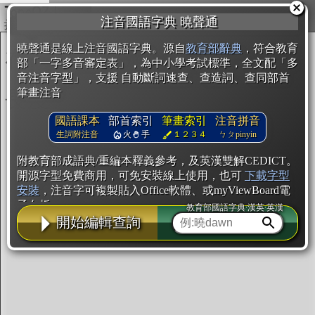
複製
注音國語字典 曉聲通
開始編輯
曉聲通是線上注音國語字典。源自
教育部辭典
，符合教育
部「一字多音審定表」，為中小學考試標準，全文配「多
音注音字型」，支援 自動斷詞速查、查造詞、查同部首
筆畫注音
國語課本
部首索引
筆畫索引
注音拼音
生詞附注音
火
手
１２３４
ㄅㄆpinyin
附教育部成語典/重編本釋義參考，及英漢雙解CEDICT。
開源字型免費商用，可免安裝線上使用，也可
下載字型
安裝
，注音字可複製貼入Office軟體、或myViewBoard電
子白板。
教育部國語字典·漢英·英漢
開始編輯查詢
辭典使用方法
注音IVS字型編輯器