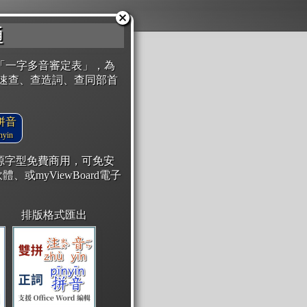
通
「一字多音審定表」，為
速查、查造詞、查同部首
拼音
yin
開源字型免費商用，可免安
體、或myViewBoard電子
排版格式匯出