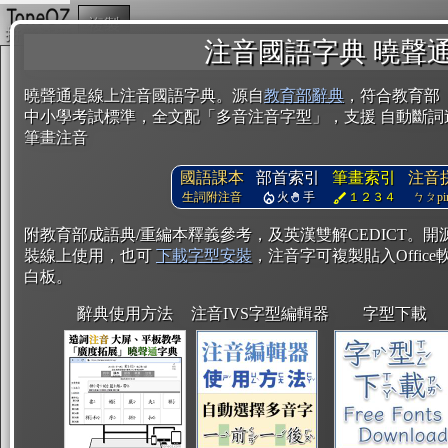
複製
注音國語字典 曉聲
曉聲通是線上注音國語字典。源自
教育部辭典
，符合教育部
中小學考試標準，全文配「多音注音字型」，支援 自動斷詞
筆畫注音
國語課本
部首索引
筆畫索引
注音
生詞附注音
火
手
１２３４
ㄅㄆpin
附教育部成語典/重編本釋義參考，及英漢雙解CEDICT。
裝線上使用，也可
下載字型安裝
，注音字可複製貼入Office軟
白板。
辭典使用方法
注音IVS字型編輯器
字型下載