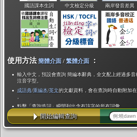
國語課本生詞
中文檢定分級
兩岸發音差異
使用方法
：
簡體介面
/
繁體介面
輸入中文，預設會查詢 簡編本辭典，全文配上經過多音
注音字型。
成語典
/
重編本
/
英文
的文獻資料，會在查詢時自動附加在
。
點擊「查詢造詞」瞬間列出含有該字的所有詞彙。
開始編輯查詢
點「部首」瞬間列出所有「同部首字」。也支援查詢「
辭典解釋的全文都經過自動斷詞，點擊便可瞬間「連續
用手動重複輸入。