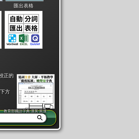
匯出表格
校正的
下方
教育部國語字典·漢英·英漢
同注音」或「同筆畫」。
查詢」此字詞的解釋，不