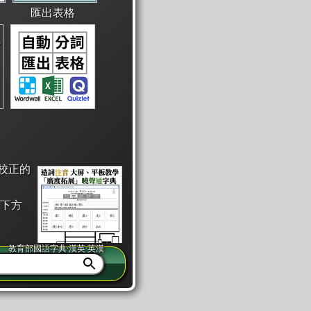
匯出表格
校正的
下方
教育部國語字典·漢英·英漢
同注音」或「同筆畫」。
查詢」此字詞的解釋，不