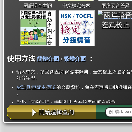
國語課本生詞
中文檢定分級
兩岸發音差異
使用方法
：
簡體介面
/
繁體介面
輸入中文，預設會查詢 簡編本辭典，全文配上經過多音
注音字型。
成語典
/
重編本
/
英文
的文獻資料，會在查詢時自動附加在
。
點擊「查詢造詞」瞬間列出含有該字的所有詞彙。
開始編輯查詢
點「部首」瞬間列出所有「同部首字」。也支援查詢「
辭典解釋的全文都經過自動斷詞，點擊便可瞬間「連續
用手動重複輸入。