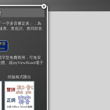
通
「一字多音審定表」，為
速查、查造詞、查同部首
拼音
yin
開源字型免費商用，可免安
體、或myViewBoard電子
排版格式匯出