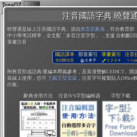
複製
注音國語字典 曉聲
曉聲通是線上注音國語字典。源自
教育部辭典
，符合教育部
中小學考試標準，全文配「多音注音字型」，支援 自動斷詞
筆畫注音
國語課本
部首索引
筆畫索引
注音
生詞附注音
火
手
１２３４
ㄅㄆpin
附教育部成語典/重編本釋義參考，及英漢雙解CEDICT。
裝線上使用，也可
下載字型安裝
，注音字可複製貼入Office軟
白板。
辭典使用方法
注音IVS字型編輯器
字型下載