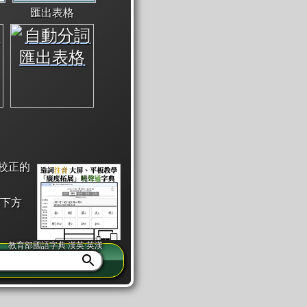
匯出表格
校正的
下方
教育部國語字典·漢英·英漢
同注音」或「同筆畫」。
查詢」此字詞的解釋，不