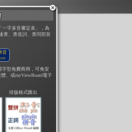
通
「一字多音審定表」，為
速查、查造詞、查同部首
拼音
yin
開源字型免費商用，可免安
體、或myViewBoard電子
排版格式匯出