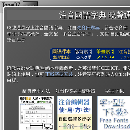
複製
注音國語字典 曉聲
曉聲通是線上注音國語字典。源自
教育部辭典
，符合教育部
中小學考試標準，全文配「多音注音字型」，支援 自動斷詞
筆畫注音
國語課本
部首索引
筆畫索引
注音
生詞附注音
火
手
１２３４
ㄅㄆpin
附教育部成語典/重編本釋義參考，及英漢雙解CEDICT。
裝線上使用，也可
下載字型安裝
，注音字可複製貼入Office軟
白板。
辭典使用方法
注音IVS字型編輯器
字型下載