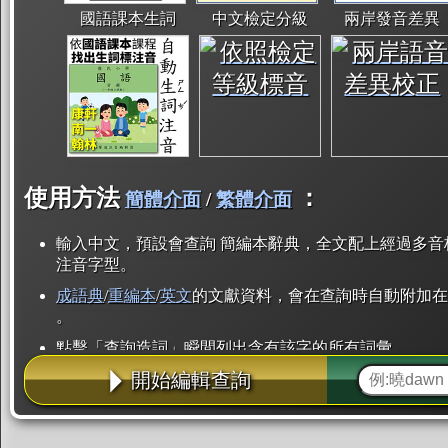
國語課本生詞
中文檢定分級
兩岸發音差異
使用方法
：
簡體介面
/
繁體介面
輸入中文，預設會查詢 簡編本辭典，全文配上經過多音
注音字型。
成語典
/
重編本
/
英文
的文獻資料，會在查詢時自動附加在
。
點擊「查詢造詞」瞬間列出含有該字的所有詞彙。
開始編輯查詢
點「部首」瞬間列出所有「同部首字」。也支援查詢「
辭典解釋的全文都經過自動斷詞，點擊便可瞬間「連續
用手動重複輸入。