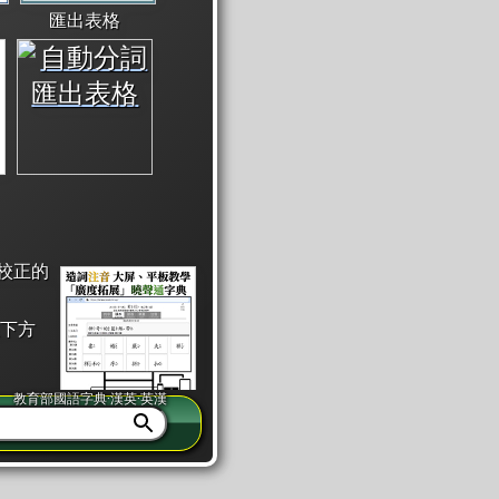
匯出表格
校正的
下方
教育部國語字典·漢英·英漢
同注音」或「同筆畫」。
查詢」此字詞的解釋，不