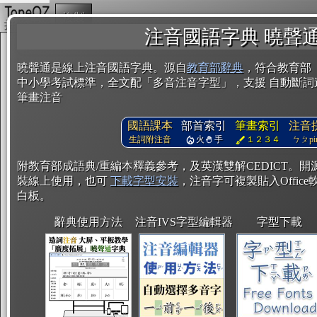
複製
注音國語字典 曉聲
曉聲通是線上注音國語字典。源自
教育部辭典
，符合教育部
中小學考試標準，全文配「多音注音字型」，支援 自動斷詞
筆畫注音
國語課本
部首索引
筆畫索引
注音
生詞附注音
火
手
１２３４
ㄅㄆpin
附教育部成語典/重編本釋義參考，及英漢雙解CEDICT。
裝線上使用，也可
下載字型安裝
，注音字可複製貼入Office軟
白板。
辭典使用方法
注音IVS字型編輯器
字型下載