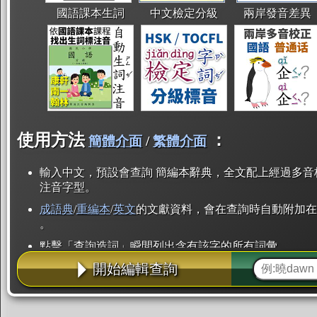
國語課本生詞
中文檢定分級
兩岸發音差異
使用方法
：
簡體介面
/
繁體介面
輸入中文，預設會查詢 簡編本辭典，全文配上經過多音
注音字型。
成語典
/
重編本
/
英文
的文獻資料，會在查詢時自動附加在
。
點擊「查詢造詞」瞬間列出含有該字的所有詞彙。
開始編輯查詢
點「部首」瞬間列出所有「同部首字」。也支援查詢「
辭典解釋的全文都經過自動斷詞，點擊便可瞬間「連續
用手動重複輸入。