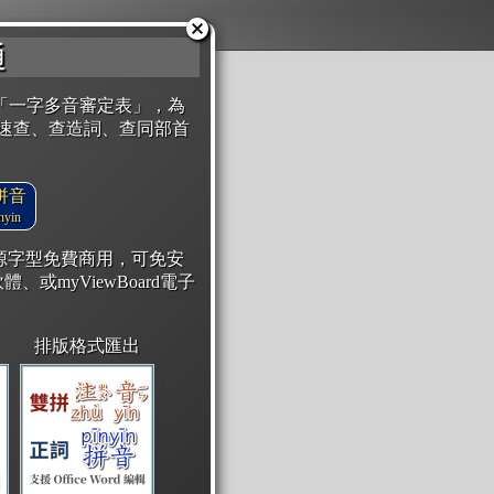
通
「一字多音審定表」，為
速查、查造詞、查同部首
拼音
yin
開源字型免費商用，可免安
體、或myViewBoard電子
排版格式匯出