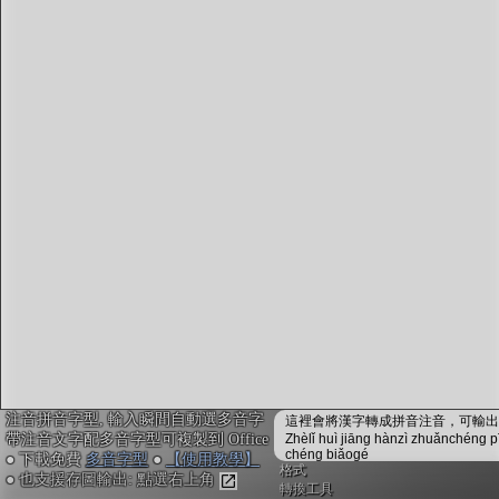
字型下載
排版格式匯出
國語課本生詞
中文檢定分級
兩岸發音差異
匯出表格
注音拼音字型, 輸入瞬間自動選多音字
這裡會將漢字轉成拼音注音，可輸出成
帶注音文字配多音字型可複製到 Office
Zhèlǐ huì jiāng hànzì zhuǎnchéng p
chéng biǎogé
● 下載免費
多音字型
●
【使用教學】
格式
● 也支援存圖輸出: 點選右上角
轉換工具