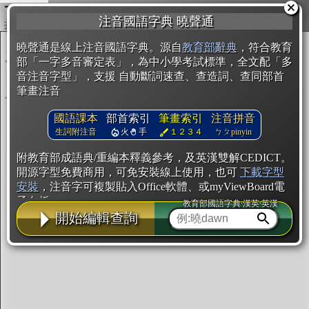
複製
注音國語字典 曉聲通
開始編輯
曉聲通是線上注音國語字典。源自
教育部辭典
，符合教育
部「一字多音審定表」，為中小學考試標準，全文配「多
音注音字型」，支援 自動斷詞速查、查造詞、查同部首
筆畫注音
國語課本
部首索引
筆畫索引
注音拼音
生詞附注音
火
手
１２３４
ㄅㄆpinyin
附教育部成語典/重編本釋義參考，及英漢雙解CEDICT。
開源字型免費商用，可免安裝線上使用，也可
下載字型
安裝
，注音字可複製貼入Office軟體、或myViewBoard電
子白板。
教育部國語字典·漢英·英漢
開始編輯查詢
辭典使用方法
注音IVS字型編輯器