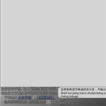
字型下載
排版格式匯出
國語課本生詞
中文檢定分級
兩岸發音差異
匯出表格
注音拼音字型, 輸入瞬間自動選多音字
這裡會將漢字轉成拼音注音，可輸出成
帶注音文字配多音字型可複製到 Office
Zhèlǐ huì jiāng hànzì zhuǎnchéng p
chéng biǎogé
● 下載免費
多音字型
●
【使用教學】
格式
● 也支援存圖輸出: 點選右上角
轉換工具