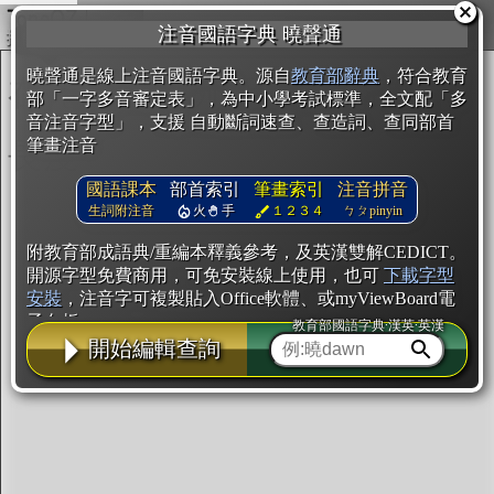
複製
注音國語字典 曉聲通
開始編輯
曉聲通是線上注音國語字典。源自
教育部辭典
，符合教育
部「一字多音審定表」，為中小學考試標準，全文配「多
音注音字型」，支援 自動斷詞速查、查造詞、查同部首
筆畫注音
國語課本
部首索引
筆畫索引
注音拼音
生詞附注音
火
手
１２３４
ㄅㄆpinyin
附教育部成語典/重編本釋義參考，及英漢雙解CEDICT。
開源字型免費商用，可免安裝線上使用，也可
下載字型
安裝
，注音字可複製貼入Office軟體、或myViewBoard電
子白板。
教育部國語字典·漢英·英漢
開始編輯查詢
辭典使用方法
注音IVS字型編輯器