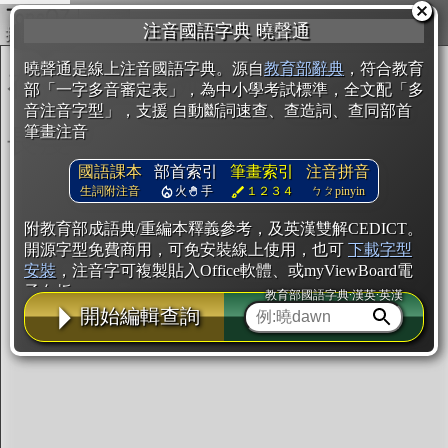
複製
注音國語字典 曉聲通
開始編輯
曉聲通是線上注音國語字典。源自
教育部辭典
，符合教育
部「一字多音審定表」，為中小學考試標準，全文配「多
音注音字型」，支援 自動斷詞速查、查造詞、查同部首
筆畫注音
國語課本
部首索引
筆畫索引
注音拼音
生詞附注音
火
手
１２３４
ㄅㄆpinyin
附教育部成語典/重編本釋義參考，及英漢雙解CEDICT。
開源字型免費商用，可免安裝線上使用，也可
下載字型
安裝
，注音字可複製貼入Office軟體、或myViewBoard電
子白板。
教育部國語字典·漢英·英漢
開始編輯查詢
辭典使用方法
注音IVS字型編輯器