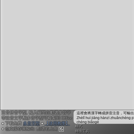
字型下載
排版格式匯出
國語課本生詞
中文檢定分級
兩岸發音差異
匯出表格
注音拼音字型, 輸入瞬間自動選多音字
這裡會將漢字轉成拼音注音，可輸出成
帶注音文字配多音字型可複製到 Office
Zhèlǐ huì jiāng hànzì zhuǎnchéng p
chéng biǎogé
● 下載免費
多音字型
●
【使用教學】
格式
● 也支援存圖輸出: 點選右上角
轉換工具