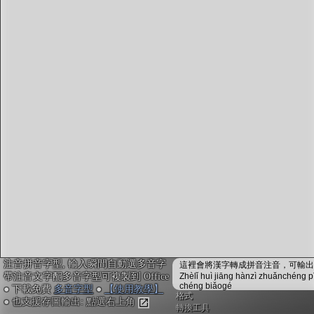
字型下載
排版格式匯出
國語課本生詞
中文檢定分級
兩岸發音差異
匯出表格
注音拼音字型, 輸入瞬間自動選多音字
這裡會將漢字轉成拼音注音，可輸出成
帶注音文字配多音字型可複製到 Office
Zhèlǐ huì jiāng hànzì zhuǎnchéng p
chéng biǎogé
● 下載免費
多音字型
●
【使用教學】
格式
● 也支援存圖輸出: 點選右上角
轉換工具