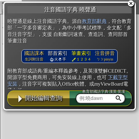
複製
注音國語字典 曉聲通
開始編輯
曉聲通是線上注音國語字典。源自
教育部辭典
，符合教育
部「一字多音審定表」，為中小學考試標準，全文配「多
音注音字型」，支援 自動斷詞速查、查造詞、查同部首
筆畫注音
國語課本
部首索引
筆畫索引
注音拼音
生詞附注音
火
手
１２３４
ㄅㄆpinyin
附教育部成語典/重編本釋義參考，及英漢雙解CEDICT。
開源字型免費商用，可免安裝線上使用，也可
下載字型
安裝
，注音字可複製貼入Office軟體、或myViewBoard電
子白板。
教育部國語字典·漢英·英漢
開始編輯查詢
辭典使用方法
注音IVS字型編輯器