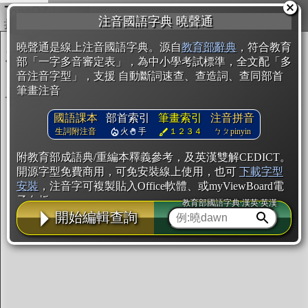
複製
注音國語字典 曉聲通
開始編輯
曉聲通是線上注音國語字典。源自
教育部辭典
，符合教育
部「一字多音審定表」，為中小學考試標準，全文配「多
音注音字型」，支援 自動斷詞速查、查造詞、查同部首
筆畫注音
國語課本
部首索引
筆畫索引
注音拼音
生詞附注音
火
手
１２３４
ㄅㄆpinyin
附教育部成語典/重編本釋義參考，及英漢雙解CEDICT。
開源字型免費商用，可免安裝線上使用，也可
下載字型
安裝
，注音字可複製貼入Office軟體、或myViewBoard電
子白板。
教育部國語字典·漢英·英漢
開始編輯查詢
辭典使用方法
注音IVS字型編輯器