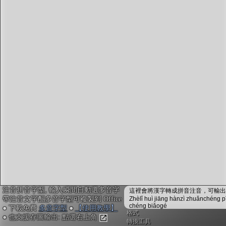
字型下載
排版格式匯出
國語課本生詞
中文檢定分級
兩岸發音差異
匯出表格
注音拼音字型, 輸入瞬間自動選多音字
這裡會將漢字轉成拼音注音，可輸出成
帶注音文字配多音字型可複製到 Office
Zhèlǐ huì jiāng hànzì zhuǎnchéng p
chéng biǎogé
● 下載免費
多音字型
●
【使用教學】
格式
● 也支援存圖輸出: 點選右上角
轉換工具