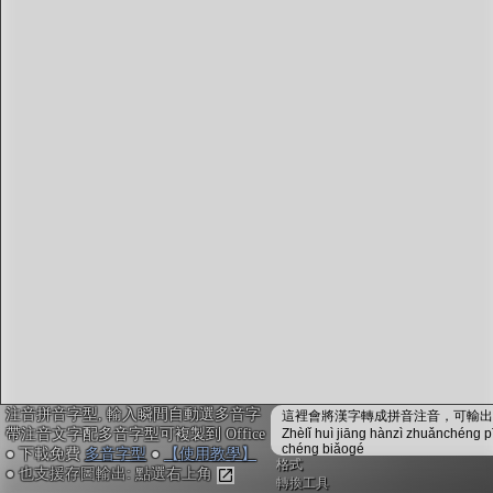
字型下載
排版格式匯出
國語課本生詞
中文檢定分級
兩岸發音差異
匯出表格
注音拼音字型, 輸入瞬間自動選多音字
這裡會將漢字轉成拼音注音，可輸出成
帶注音文字配多音字型可複製到 Office
Zhèlǐ huì jiāng hànzì zhuǎnchéng p
chéng biǎogé
● 下載免費
多音字型
●
【使用教學】
格式
● 也支援存圖輸出: 點選右上角
轉換工具