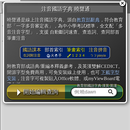
複製
注音國語字典 曉聲通
開始編輯
曉聲通是線上注音國語字典。源自
教育部辭典
，符合教育
部「一字多音審定表」，為中小學考試標準，全文配「多
音注音字型」，支援 自動斷詞速查、查造詞、查同部首
筆畫注音
國語課本
部首索引
筆畫索引
注音拼音
生詞附注音
火
手
１２３４
ㄅㄆpinyin
附教育部成語典/重編本釋義參考，及英漢雙解CEDICT。
開源字型免費商用，可免安裝線上使用，也可
下載字型
安裝
，注音字可複製貼入Office軟體、或myViewBoard電
子白板。
教育部國語字典·漢英·英漢
開始編輯查詢
辭典使用方法
注音IVS字型編輯器