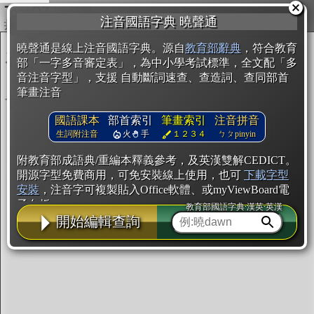
複製
注音國語字典 曉聲通
開始編輯
曉聲通是線上注音國語字典。源自
教育部辭典
，符合教育
部「一字多音審定表」，為中小學考試標準，全文配「多
音注音字型」，支援 自動斷詞速查、查造詞、查同部首
筆畫注音
國語課本
部首索引
筆畫索引
注音拼音
生詞附注音
火
手
１２３４
ㄅㄆpinyin
附教育部成語典/重編本釋義參考，及英漢雙解CEDICT。
開源字型免費商用，可免安裝線上使用，也可
下載字型
安裝
，注音字可複製貼入Office軟體、或myViewBoard電
子白板。
教育部國語字典·漢英·英漢
開始編輯查詢
辭典使用方法
注音IVS字型編輯器