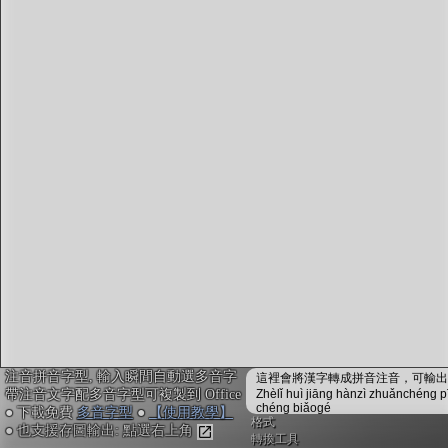
字型下載
排版格式匯出
國語課本生詞
中文檢定分級
兩岸發音差異
匯出表格
注音拼音字型, 輸入瞬間自動選多音字
這裡會將漢字轉成拼音注音，可輸出成
帶注音文字配多音字型可複製到 Office
Zhèlǐ huì jiāng hànzì zhuǎnchéng p
chéng biǎogé
● 下載免費
多音字型
●
【使用教學】
格式
● 也支援存圖輸出: 點選右上角
轉換工具