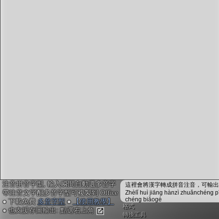
字型下載
排版格式匯出
國語課本生詞
中文檢定分級
兩岸發音差異
匯出表格
注音拼音字型, 輸入瞬間自動選多音字
這裡會將漢字轉成拼音注音，可輸出成
帶注音文字配多音字型可複製到 Office
Zhèlǐ huì jiāng hànzì zhuǎnchéng p
chéng biǎogé
● 下載免費
多音字型
●
【使用教學】
格式
● 也支援存圖輸出: 點選右上角
轉換工具