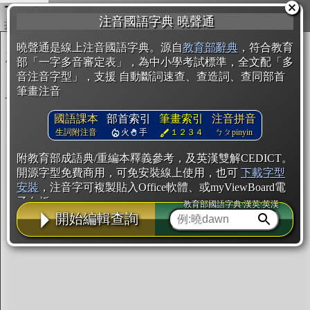
複製
注音國語字典 曉聲通
開始編輯
曉聲通是線上注音國語字典。源自
教育部辭典
，符合教育
部「一字多音審定表」，為中小學考試標準，全文配「多
音注音字型」，支援 自動斷詞速查、查造詞、查同部首
筆畫注音
國語課本
部首索引
筆畫索引
注音拼音
生詞附注音
火
手
１２３４
ㄅㄆpinyin
附教育部成語典/重編本釋義參考，及英漢雙解CEDICT。
開源字型免費商用，可免安裝線上使用，也可
下載字型
安裝
，注音字可複製貼入Office軟體、或myViewBoard電
子白板。
教育部國語字典·漢英·英漢
開始編輯查詢
辭典使用方法
注音IVS字型編輯器