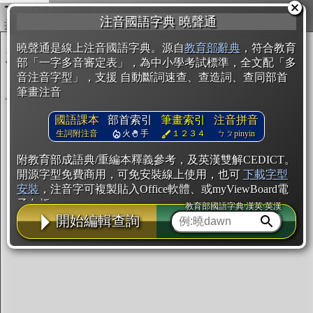
複製
注音國語字典 曉聲通
開始編輯
曉聲通是線上注音國語字典。源自
教育部辭典
，符合教育
部「一字多音審定表」，為中小學考試標準，全文配「多
音注音字型」，支援 自動斷詞速查、查造詞、查同部首
筆畫注音
國語課本
部首索引
筆畫索引
注音拼音
生詞附注音
火
手
１２３４
ㄅㄆpinyin
附教育部成語典/重編本釋義參考，及英漢雙解CEDICT。
開源字型免費商用，可免安裝線上使用，也可
下載字型
安裝
，注音字可複製貼入Office軟體、或myViewBoard電
子白板。
教育部國語字典·漢英·英漢
開始編輯查詢
辭典使用方法
注音IVS字型編輯器