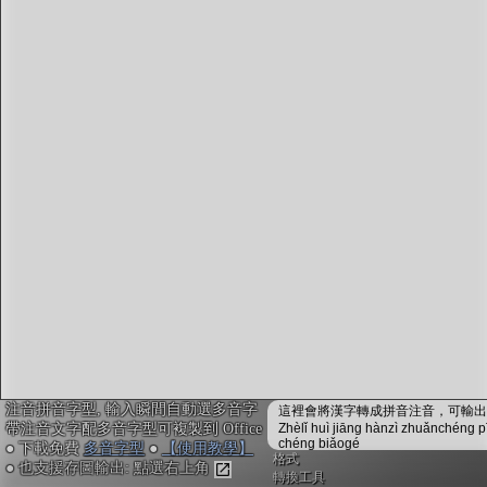
字型下載
排版格式匯出
國語課本生詞
中文檢定分級
兩岸發音差異
匯出表格
注音拼音字型, 輸入瞬間自動選多音字
這裡會將漢字轉成拼音注音，可輸出成
帶注音文字配多音字型可複製到 Office
Zhèlǐ huì jiāng hànzì zhuǎnchéng p
chéng biǎogé
● 下載免費
多音字型
●
【使用教學】
格式
● 也支援存圖輸出: 點選右上角
轉換工具