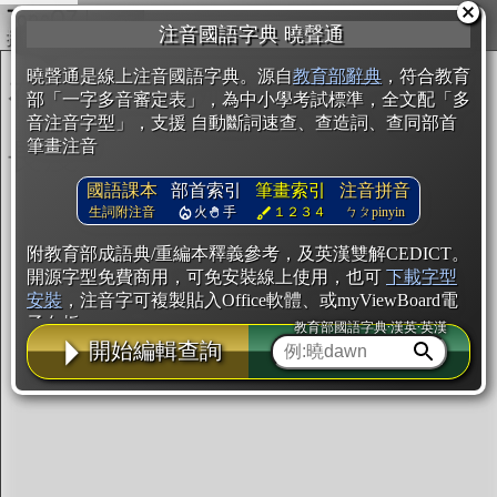
複製
注音國語字典 曉聲通
開始編輯
曉聲通是線上注音國語字典。源自
教育部辭典
，符合教育
部「一字多音審定表」，為中小學考試標準，全文配「多
音注音字型」，支援 自動斷詞速查、查造詞、查同部首
筆畫注音
國語課本
部首索引
筆畫索引
注音拼音
生詞附注音
火
手
１２３４
ㄅㄆpinyin
附教育部成語典/重編本釋義參考，及英漢雙解CEDICT。
開源字型免費商用，可免安裝線上使用，也可
下載字型
安裝
，注音字可複製貼入Office軟體、或myViewBoard電
子白板。
教育部國語字典·漢英·英漢
開始編輯查詢
辭典使用方法
注音IVS字型編輯器