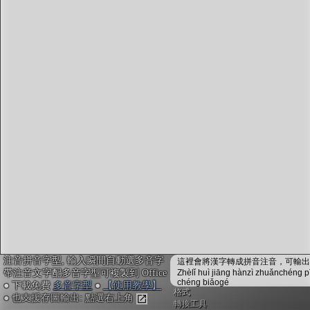
字型下載
排版格式匯出
國語課本生詞
中文檢定分級
兩岸發音差異
匯出表格
注音拼音字型, 輸入瞬間自動選多音字
這裡會將漢字轉成拼音注音，可輸出成
帶注音文字配多音字型可複製到 Office
Zhèlǐ huì jiāng hànzì zhuǎnchéng p
chéng biǎogé
● 下載免費
多音字型
●
【使用教學】
格式
● 也支援存圖輸出: 點選右上角
轉換工具